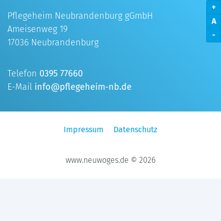
+
Pflegeheim Neubrandenburg gGmbH
A
Ameisenweg 19
-
17036 Neubrandenburg
Telefon
0395 77660
E-Mail
info@pflegeheim-nb.de
Impressum
Datenschutz
www.neuwoges.de © 2026